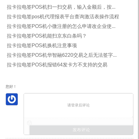
拉卡拉电签POS机扫一扫交易，输入金额后，按...
拉卡拉电签pos机代理报表平台查询激活表操作流程
拉卡拉电签POS机小微注册的怎么申请改企业使...
拉卡拉电签POS机能扫京东白条吗？
拉卡拉电签POS机换机注意事项
拉卡拉电签POS机华智融6220交易之后无法签字...
拉卡拉电签POS机报错64发卡方不支持的交易
您好！
请登录后评论