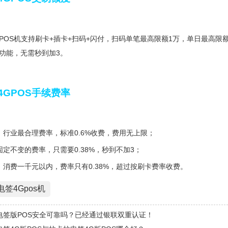
POS机支持刷卡+插卡+扫码+闪付，扫码单笔最高限额1万，单日最高限额
功能，无需秒到加3。
4GPOS手续费率
：行业最合理费率，标准0.6%收费，费用无上限；
固定不变的费率，只需要0.38%，秒到不加3；
：消费一千元以内，费率只有0.38%，超过按刷卡费率收费。
签4Gpos机
电签版POS安全可靠吗？已经通过银联双重认证！