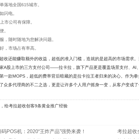
单落地全国615城市。
如闪电。
，上市公司有保障。
便。
服，随时随地为您解决问题。
好，市场占有率高。
超收还能赚取额外的收益，超低的准入门槛，造就的是超高的市场需求。
家A股上市的三方支付公司——拉卡拉，旗下产品更是覆盖场景支付、AI
第一款MOPS，超低的费率背后暗藏的是拉卡拉王者归来的决心。作为
了众多代理商的不二之选，更是让许多个人用户摇身一变，从客户变成了
年，给考拉超收创客9条黄金推广经验
码POS机：2020“王炸产品”强势来袭！
考拉超收