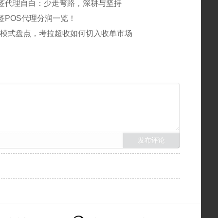
签代理自白：少走弯路，深耕与坚持
签POS代理分润一览！
.0模式盘点，考拉超收如何切入收单市场