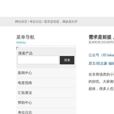
网站首页
/
考拉日志
/
需求是前提，稀缺是杠杆
菜单导航
需求是前提
menu
发布时间:2019/05/
搜索产品
公众号（ID:lakal
原文/段志豪 编辑
新闻中心
在非商场类的小
的担忧。大家都
电签指南
超收，很多人也
汇拓展业
帮助中心
考拉日志