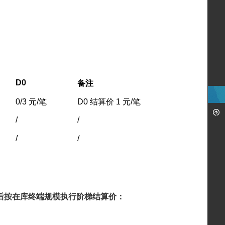
D0
备注
0/3 元/笔
D0 结算价 1 元/笔
/
/
/
/
期后按在库终端规模执行阶梯结算价：