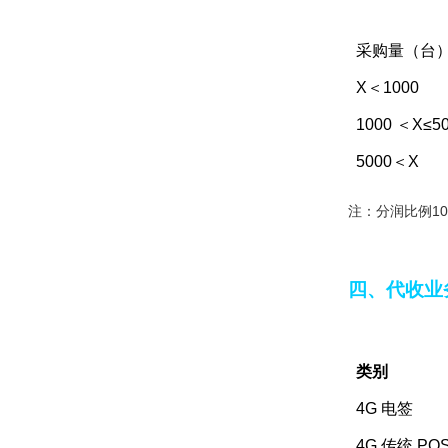
采购量（台
X＜1000
1000 ＜X≤5
5000＜X
注：分润比例10
四、代收业
类别
4G 电签
4G 传统 PO