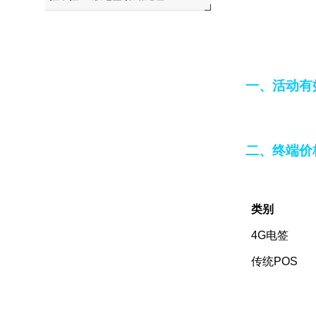
一、活动有效
二、终端价
类别
4G电签
传统POS