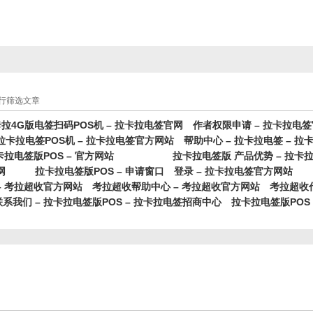
行筛选文章
卡拉4G版电签扫码POS机 – 拉卡拉电签官网
作者权限申请 – 拉卡拉电
 拉卡拉电签POS机 – 拉卡拉电签官方网站
帮助中心 – 拉卡拉电签 – 
卡拉电签版POS – 官方网站
拉卡拉电签版 产品优势 – 拉卡
网
拉卡拉电签版POS – 申请窗口
登录 – 拉卡拉电签官方网站
– 考拉超收官方网站
考拉超收帮助中心 – 考拉超收官方网站
考拉超收代
联系我们 – 拉卡拉电签版POS – 拉卡拉电签招商中心
拉卡拉电签版POS