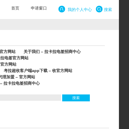
首页
申请窗口
我的个人中心
搜索
签官方网站
关于我们 – 拉卡拉电签招商中心
拉卡拉电签官方网站
拉官方网站
考拉超收客户端app下载 – 收官方网站
理加盟 – 官方网站
 – 拉卡拉电签招商中心