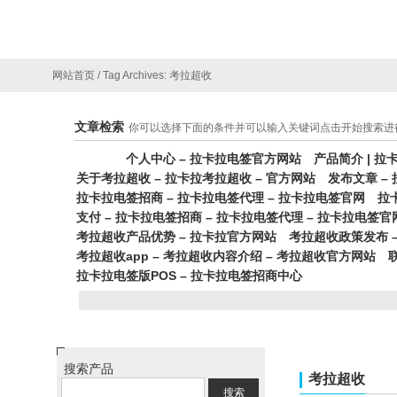
网站首页
/
Tag Archives: 考拉超收
文章检索
你可以选择下面的条件并可以输入关键词点击开始搜索进
个人中心 – 拉卡拉电签官方网站
产品简介 | 拉
关于考拉超收 – 拉卡拉考拉超收 – 官方网站
发布文章 –
拉卡拉电签招商 – 拉卡拉电签代理 – 拉卡拉电签官网
拉
支付 – 拉卡拉电签招商 – 拉卡拉电签代理 – 拉卡拉电签官
考拉超收产品优势 – 拉卡拉官方网站
考拉超收政策发布 
考拉超收app – 考拉超收内容介绍 – 考拉超收官方网站
拉卡拉电签版POS – 拉卡拉电签招商中心
搜索产品
考拉超收