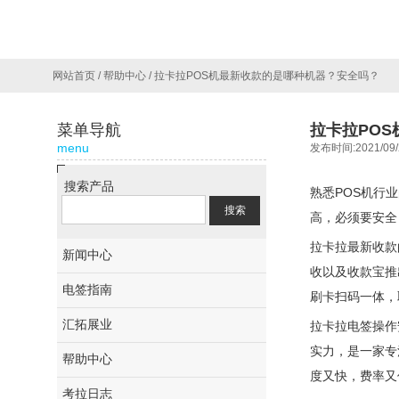
网站首页
/
帮助中心
/
拉卡拉POS机最新收款的是哪种机器？安全吗？
菜单导航
拉卡拉PO
menu
发布时间:2021/09/
搜索产品
熟悉POS机行
高，必须要安全
拉卡拉最新收款
新闻中心
收以及收款宝推
电签指南
刷卡扫码一体，
汇拓展业
拉卡拉电签操作
实力，是一家专
帮助中心
度又快，费率又
考拉日志