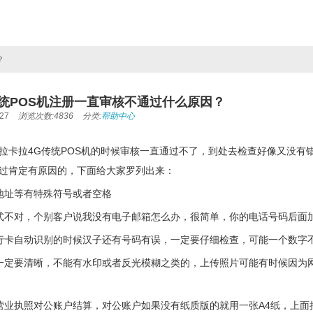
？
传统POS机注册一直审核不通过什么原因？
27
浏览次数:4836
分类:
帮助中心
拉卡拉4G传统POS机的时候审核一直通过不了，到处去检查好像又没有
过肯定有原因的，下面给大家罗列出来：
地址等有特殊符号或者空格
式不对，个别客户说我没有电子邮箱怎么办，很简单，你的电话号码后面加上
行卡自动识别的时候汉子还有号码有误，一定要仔细检查，可能一个数字
一定要清晰，不能有水印或者反光模糊之类的，上传照片可能有时候因为
营业执照对公账户结算，对公账户如果没有纸质版的就用一张A4纸，上