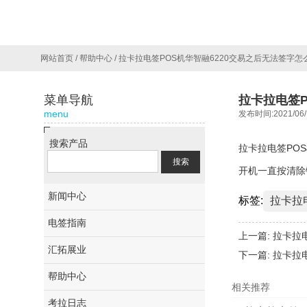
网站首页
/
帮助中心
/
拉卡拉电签POS机华智融6220交易之后无法签字怎
菜单导航
拉卡拉电签P
menu
发布时间:2021/06/
搜索产品
拉卡拉电签PO
开机一直按清除
新闻中心
标签:
拉卡拉
电签指南
上一篇:
拉卡拉
汇拓展业
下一篇:
拉卡拉
帮助中心
相关推荐
考拉日志