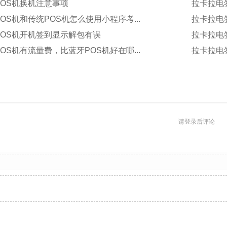
OS机换机注意事项
拉卡拉电
OS机和传统POS机怎么使用小程序考...
拉卡拉电
POS机开机签到显示解包有误
拉卡拉电
OS机有流量费，比蓝牙POS机好在哪...
拉卡拉电
请登录后评论