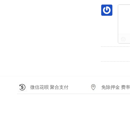
微信花呗 聚合支付
免除押金 费