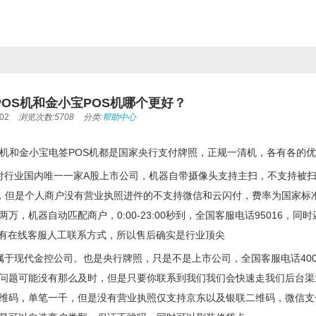
OS机和金小宝POS机哪个更好？
02
浏览次数:5708
分类:
帮助中心
S机和金小宝电签POS机都是国家央行支付牌照，正规一清机，各有各的
付行业国内唯一一家A股上市公司，机器自带摄像头支持主扫，不支持被
等，但是个人商户没有营业执照进件的不支持微信和云闪付，费率为国家标准费
两万，机器自动匹配商户，0:00-23:00秒到，全国客服电话95016
都有在线客服人工联系方式，所以售后确实是行业顶尖
属于现代金控公司。也是央行牌照，只是不是上市公司，全国客服电话4006
问题可能没有那么及时，但是只要你联系到我们我们会快速走我们后台渠
维码，单笔一千，但是没有营业执照仅支持京东以及银联二维码，微信支付