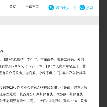
首页
申请窗口
我的个人中心
搜索
优点
扫。扫码包括微信、支付宝、京东白条、银联二维码、云闪
率刷卡0.6%、扫码0.38%，扫码个人商户单笔五千，营
，同时还有公众号拉卡拉微商服、小程序考拉汇拓客以及各款机器
969619，以及小金管家APP在线客服，但是由于咨询人数
道帮您处理，机器部分厂家带摄像头，大多数不带摄像头，
宝必须要有营业执照，二十四小时秒到，费率0.6%，刷卡