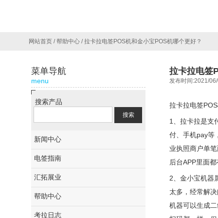
网站首页
/
帮助中心
/
拉卡拉电签POS机和金小宝POS机哪个更好？
菜单导航
拉卡拉电签P
menu
发布时间:2021/06/
搜索产品
拉卡拉电签PO
1、拉卡拉是支
付、手机pay
新闻中心
业执照商户单笔
电签指南
后台APP里面
汇拓展业
2、金小宝机器
太多，经常解决
帮助中心
机器可以生成二
考拉日志