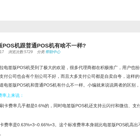
POS机跟普通POS机有啥不一样?
17
浏览次数:5729
分类:
帮助中心
拉电签版POS机受到了极大的欢迎，很多代理商都在积极推广，用户也纷纷
支付公司也会有个别公司不好，而且大多支付公司都是自卖自夸，这样的
道电签版POS机和普通POS机有什么不一样。小编就来说说两者的区别，
的费率上来说：
的刷卡费率几乎都是0.6%的，同时电签版POS机还支持云闪付和微信、支
卡费率是0.63%+3~0.66%+3。这个标准费率本身就比电签版POS
。