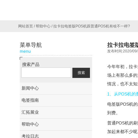
网站首页
/
帮助中心
/
拉卡拉电签版POS机跟普通POS机有啥不一样?
菜单导航
拉卡拉电签版
menu
发布时间:2020/09/
搜索产品
今年年初，拉卡
场上有那么多的
情况，也不太知
新闻中心
1、从POS机
电签指南
电签版POS机
汇拓展业
到费。
普通POS机的刷
帮助中心
加起来都不少呢
考拉日志