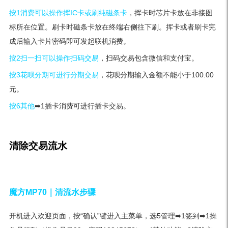
按1消费可以操作挥IC卡或刷纯磁条卡
，挥卡时芯片卡放在非接图
标所在位置。刷卡时磁条卡放在终端右侧往下刷。挥卡或者刷卡完
成后输入卡片密码即可发起联机消费。
按2扫一扫可以操作扫码交易
，扫码交易包含微信和支付宝。
按3花呗分期可进行分期交易
，花呗分期输入金额不能小于100.00
元。
按6其他
➡1插卡消费可进行插卡交易。
清除交易流水
魔方MP70｜
清流水步骤
开机进入欢迎页面，按“确认”键进入主菜单，选5管理➡1签到➡1操