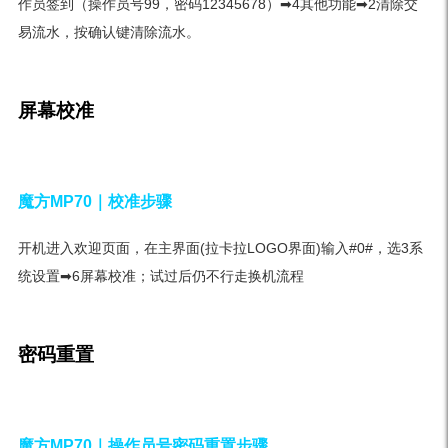
作员签到（操作员号99，密码12345678）➡4其他功能➡2清除交
易流水，按确认键清除流水。
屏幕校准
魔方MP70｜
校准步骤
开机进入欢迎页面，在主界面(拉卡拉LOGO界面)输入#0#，选3系
统设置➡6屏幕校准；试过后仍不行走换机流程
密码重置
魔方MP70｜
操作员号密码重置步骤