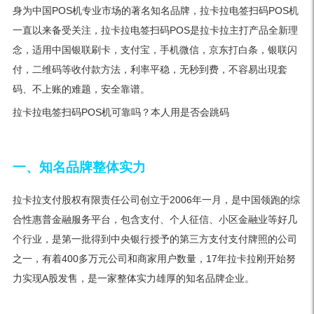
身为中国POS机专业市场的著名知名品牌，拉卡拉电签扫码POS机
一直以来备受关注，拉卡拉电签扫码POS是拉卡拉主打产品全新理
念，适用中国银联刷卡，支付宝，手机微信，京东打白条，银联闪
付，二维码等收付款方法，利率平稳，无秒到费，不容易出現套
码、不上账的难题，安全靠谱。
拉卡拉电签扫码POS机可靠吗？本人用是否会跳码
一、知名品牌整体实力
拉卡拉支付股权有限责任公司创立于2006年一月，是中国领跑的综
合性惠普金融服务平台，包含支付、个人征信、小区金融业等好几
个行业，是第一批得到中央银行授予的第三方支付支付牌照的公司
之一，有着400多万元公司和商家用户数量，17年拉卡拉刚开始努
力实现A股发售，是一家整体实力雄厚的知名品牌企业。