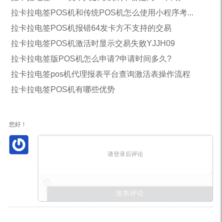
拉卡拉电签POS机和传统POS机怎么使用小程序考...
拉卡拉电签POS机报错64发卡方不支持的交易
拉卡拉电签POS机激活时显示交易失败YJJH09
拉卡拉电签版POS机怎么申请?申请时间多久?
拉卡拉电签pos机代理报表平台查询激活表操作流程
拉卡拉电签POS机有哪些优势
您好！
请登录后评论