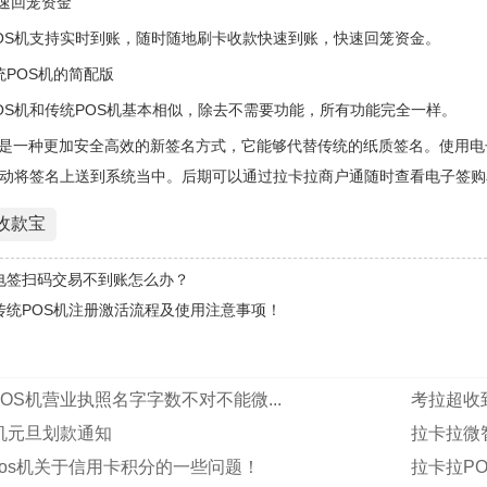
快速回笼资金
OS机支持实时到账，随时随地刷卡收款快速到账，快速回笼资金。
统POS机的简配版
OS机和传统POS机基本相似，除去不需要功能，所有功能完全一样。
是一种更加安全高效的新签名方式，它能够代替传统的纸质签名。使用电
自动将签名上送到系统当中。后期可以通过拉卡拉商户通随时查看电子签购
收款宝
电签扫码交易不到账怎么办？
传统POS机注册激活流程及使用注意事项！
OS机营业执照名字字数不对不能微...
考拉超收
机元旦划款通知
拉卡拉微
os机关于信用卡积分的一些问题！
拉卡拉P