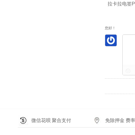
拉卡拉电签P
您好！
微信花呗 聚合支付
免除押金 费