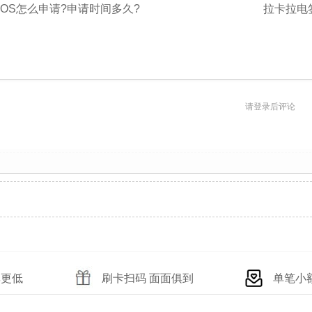
OS怎么申请?申请时间多久?
拉卡拉电
请登录后评论
率更低
刷卡扫码 面面俱到
单笔小