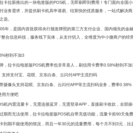
拉卡拉新推出的一块电签版的POS机，无即刷即到费用！专门面向全国
付业务需求，并提供刷卡机具申请易、结算快的优质服务，一站式解决商
之选。
005年，是国内首批获得央行颁发牌照的第三方支付企业、国内领先的金融科
专注于整合信息科技，服务线下实体，从支付切入，全维度为中小微商户的
58%秒到不加3
牌，拉卡拉电签版POS机费率也非常喜人，刷信用卡费率0.58%秒到不加
，支持支付宝、花呗、京东白条、云闪付APP主流扫码
带摄像头支持花呗、京东白条、云闪付APP等主流扫码业务，费率0.38%
使用方便吧
OS机内置流量卡，无需连接蓝牙，无需登录APP，直接刷卡收款，全部操
过期而无法使用，拉卡拉电签版POS机自带充值功能，流量卡前90天免
卡到期不能使用的情况，而且一年30元的流量费用，每个月不到3元，比