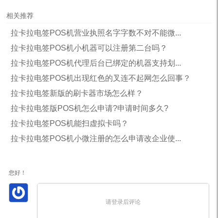
相关推荐
拉卡拉电签POS机营业执照名字字数不对不能微...
拉卡拉电签POS机小机器可以注册第二台吗？
拉卡拉电签POS机代理后台已绑定的机器支持划...
拉卡拉电签POS机出现红色的叉连不起网怎么回事？
拉卡拉电签新版的刷卡器市场怎么样？
拉卡拉电签版POS机怎么申请?申请时间多久?
拉卡拉电签POS机能扫虚拟卡吗？
拉卡拉电签POS机小微注册的怎么申请改企业使...
您好！
请登录后评论