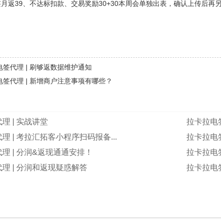
签月返39、不达标扣款、交易奖励30+30本周会单独出表，确认上传后再
签代理 | 刷够返数据维护通知
电签代理 | 新增商户注意事项有哪些？
理 | 实战讲堂
拉卡拉电签
理 | 考拉汇拓客小程序扫码报备...
拉卡拉电
理 | 分润&返现通通安排！
拉卡拉电
理 | 分润和返现疑惑解答
拉卡拉电签