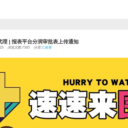
理 | 报表平台分润审批表上传通知
25
浏览次数:7585
分类:
汇拓客