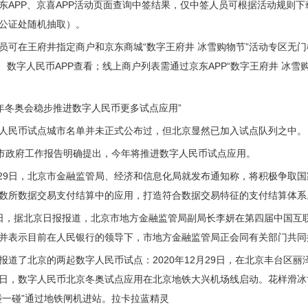
东APP、京喜APP活动页面查询中签结果，仅中签人员可根据活动规则下
公证处随机抽取）。
员可在王府井指定商户和京东商城“数字王府井 冰雪购物节”活动专区无门
PP、数字人民币APP查看；线上商户列表需通过京东APP“数字王府井 
22年冬奥会稳步推进数字人民币更多试点应用”
人民币试点城市名单并未正式公布过，但北京显然已加入试点队列之中。
京市政府工作报告明确提出，今年将推进数字人民币试点应用。
9月29日，北京市金融监管局、经济和信息化局就发布通知称，将积极争
数所数据交易支付结算中的应用，打造符合数据交易特征的支付结算体系
月15日，据北京日报报道，北京市地方金融监管局副局长李妍在第四届中国
并表示目前在人民银行的领导下，市地方金融监管局正会同有关部门共同
报道了北京的两起数字人民币试点：2020年12月29日，在北京丰台区
日，数字人民币北京冬奥试点应用在北京地铁大兴机场线启动。花样滑冰
碰一碰”通过地铁闸机进站。拉卡拉蓝精灵