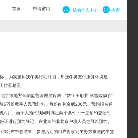
首页
申请窗口
我的个人中心
搜索
之际，为实施科技冬奥行动计划，加强冬奥支付服务环境建
拉卡拉蓝精灵
据北京市地方金融监督管理局官网，“数字王府井 冰雪购物节”
5万份数字人民币红包，每份红包金额200元。预约报名通
正月初六）。而个人预约须同时满足两个条件：一是预约登记时
身份证进行预约登记。在北京的非北京户籍人员也可以预约。
1:00公布中签结果。参与活动的用户将收到主办方推送的中签