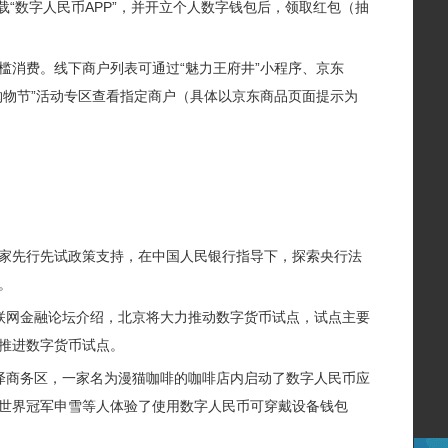
载“数字人民币APP”，并开立个人数字钱包后，领取红包（抽
槛消费。线下商户列表可通过“魅力王府井”小程序、京东
冰雪购物节”活动专区查看指定商户（具体以京东商品页面提示为
取国家先行先试政策支持，在中国人民银行指导下，探索央行法
。
互联网金融论坛介绍，北京将大力推动数字货币试点，试点主要
推进数字货币试点。
丽泽商务区，一家名为漫猫咖啡的咖啡店内启动了数字人民币应
世界冠军申雪等人体验了使用数字人民币可穿戴设备钱包