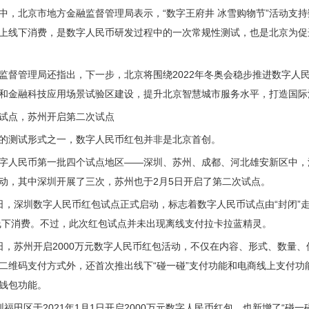
中，北京市地方金融监督管理局表示，“数字王府井 冰雪购物节”活动支
上线下消费，是数字人民币研发过程中的一次常规性测试，也是北京为促
监督管理局还指出，下一步，北京将围绕2022年冬奥会稳步推进数字人
和金融科技应用场景试验区建设，提升北京智慧城市服务水平，打造国际
试点，苏州开启第二次试点
的测试形式之一，数字人民币红包并非是北京首创。
字人民币第一批四个试点地区——深圳、苏州、成都、河北雄安新区中，深
动，其中深圳开展了三次，苏州也于2月5日开启了第二次试点。
月11日，深圳数字人民币红包试点正式启动，标志着数字人民币试点由“封闭”
户线下消费。不过，此次红包试点并未出现离线支付拉卡拉蓝精灵。
月11日，苏州开启2000万元数字人民币红包活动，不仅在内容、形式、数
二维码支付方式外，还首次推出线下“碰一碰”支付功能和电商线上支付
钱包功能。
圳福田区于2021年1月1日开启2000万元数字人民币红包，也新增了“碰