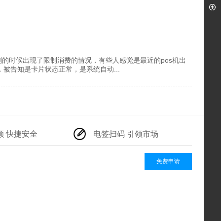
刷的时候出现了限制消费的情况，有些人感觉是最近的pos机出
被告知是卡片状态正常，是系统自动...
额 快捷安全
电签扫码 引领市场
免费申请