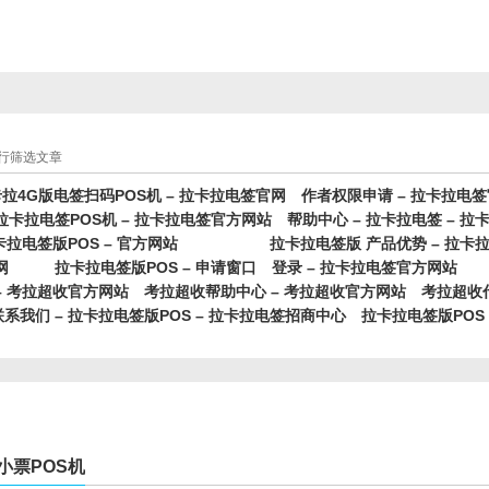
行筛选文章
卡拉4G版电签扫码POS机 – 拉卡拉电签官网
作者权限申请 – 拉卡拉电
 拉卡拉电签POS机 – 拉卡拉电签官方网站
帮助中心 – 拉卡拉电签 – 
卡拉电签版POS – 官方网站
拉卡拉电签版 产品优势 – 拉卡
网
拉卡拉电签版POS – 申请窗口
登录 – 拉卡拉电签官方网站
– 考拉超收官方网站
考拉超收帮助中心 – 考拉超收官方网站
考拉超收代
联系我们 – 拉卡拉电签版POS – 拉卡拉电签招商中心
拉卡拉电签版POS
小票POS机