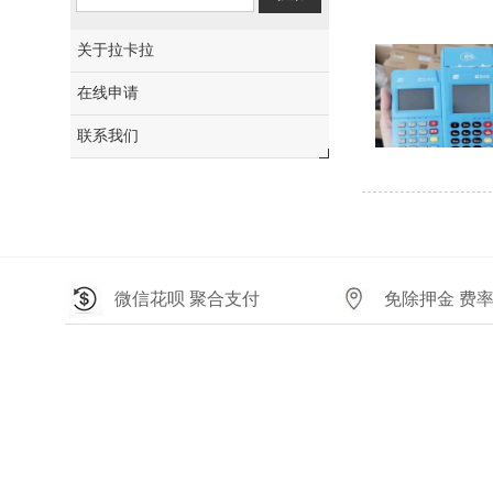
关于拉卡拉
在线申请
联系我们
微信花呗 聚合支付
免除押金 费