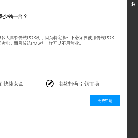
机多少钱一台？
多人喜欢传统POS机，因为特定条件下必须要使用传统POS
能，而且传统POS机一样可以不用营业...
额 快捷安全
电签扫码 引领市场
免费申请