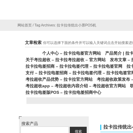
网站首页
/
Tag Archives: 拉卡拉传统出小票POS机
文章检索
你可以选择下面的条件并可以输入关键词点击开始搜索进
个人中心 – 拉卡拉电签官方网站
产品简介 | 拉
关于考拉超收 – 拉卡拉考拉超收 – 官方网站
发布文章 –
拉卡拉电签招商 – 拉卡拉电签代理 – 拉卡拉电签官网
拉
支付 – 拉卡拉电签招商 – 拉卡拉电签代理 – 拉卡拉电签官
考拉超收产品优势 – 拉卡拉官方网站
考拉超收政策发布 
考拉超收app – 考拉超收内容介绍 – 考拉超收官方网站
拉卡拉电签版POS – 拉卡拉电签招商中心
搜索产品
拉卡拉传统出